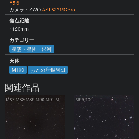
F5.6
カメラ：ZWO
ASI 533MCPro
焦点距離
1120mm
カテゴリー
星雲・星団・銀河
天体
M100
おとめ座銀河団
関連作品
M87 M88 M89 M90 M91 M100 マルカリアンの銀河鎖 おとめ座 かみのけ座
M99,100