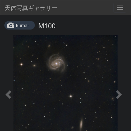
天体写真ギャラリー
Togg
navig
M100
kuma-