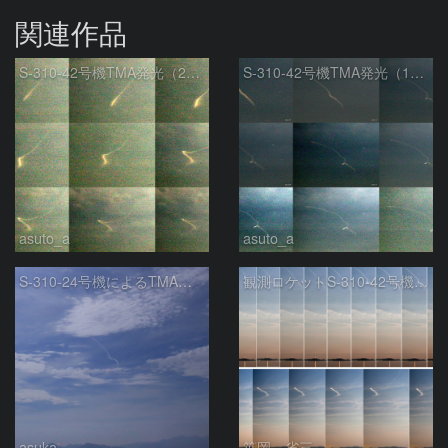
関連作品
S-310-42号機TMA発光（2回目）
S-310-42号機TMA発光（1回目）
asuto_a
asuto_a
S-310-24号機によるTMA放出
観測ロケットS-310-42号機のTMA発光雲
asuka
笹岡 省三