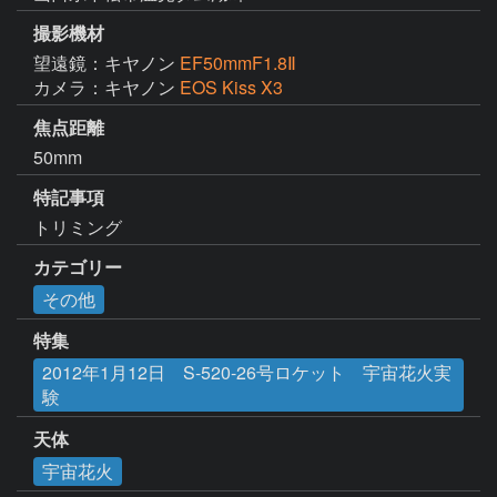
撮影機材
望遠鏡：キヤノン
EF50mmF1.8Ⅱ
カメラ：キヤノン
EOS Kiss X3
焦点距離
50mm
特記事項
トリミング
カテゴリー
その他
特集
2012年1月12日 S-520-26号ロケット 宇宙花火実
験
天体
宇宙花火