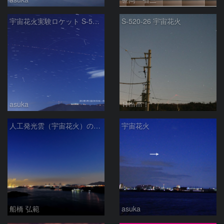
宇宙花火実験ロケット S-520-26号機の光跡
S-520-26 宇宙花火
asuka
Ｈｍｍ！
人工発光雲（宇宙花火）のある瀬戸内海風景
宇宙花火
船橋 弘範
asuka