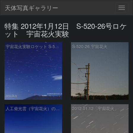
天体写真ギャラリー
Togg
navig
特集 2012年1月12日 S-520-26号ロケ
ット 宇宙花火実験
宇宙花火実験ロケット S-520-26号機の光跡
S-520-26 宇宙花火
asuka
Ｈｍｍ！
人工発光雲（宇宙花火）のある瀬戸内海風景
2012.01.12「宇宙花火」