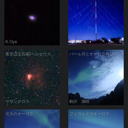
K.Oya
佐藤 純哉
夜空は宝石箱(ペルセウス座 NGC1491) Seestar50
パール月とオーロラ再び!
サザンクロス
駒沢 満晴
北天のオーロラ
フィヨルドのオーロラ