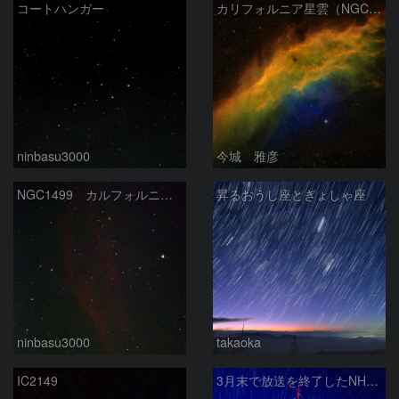
コートハンガー
カリフォルニア星雲（NGC 1499）
ninbasu3000
今城 雅彦
NGC1499 カルフォルニア星雲
昇るおうし座とぎょしゃ座
ninbasu3000
takaoka
IC2149
3月末で放送を終了したNHKラジオ第2放送の送信アンテナと星空