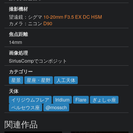
撮影機材
望遠鏡：シグマ
10-20mm F3.5 EX DC HSM
カメラ：ニコン
D90
焦点距離
14mm
画像処理
SiriusCompでコンポジット
カテゴリー
星景
星座・星野
人工天体
天体
イリジウムフレア
Iridium
Flare
ぎょしゃ座
ペルセウス座
@mossch
関連作品