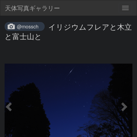
天体写真ギャラリー
Togg
navig
イリジウムフレアと木立
@mossch
と富士山と