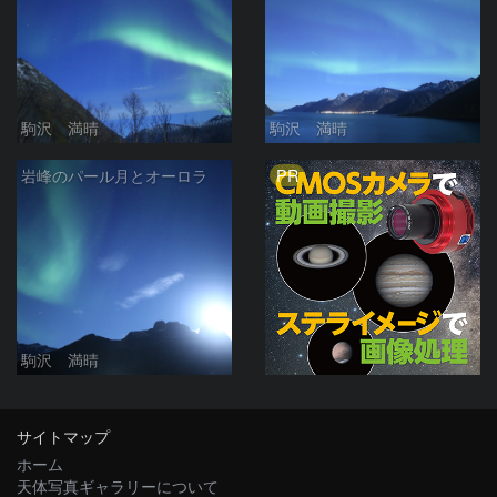
駒沢 満晴
駒沢 満晴
PR
岩峰のパール月とオーロラ
駒沢 満晴
サイトマップ
ホーム
天体写真ギャラリーについて