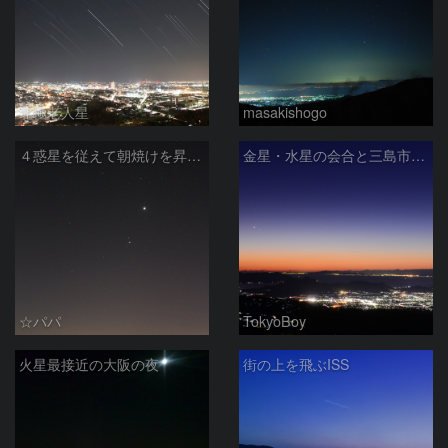
北極老人星
masakishogo
４惑星を従えて朝焼けを昇るしし座
金星・水星の会合と三島市街の夜景
☆パパ
TokyoBoy
火星最接近の大阪の夜
街の上を飛ぶISS