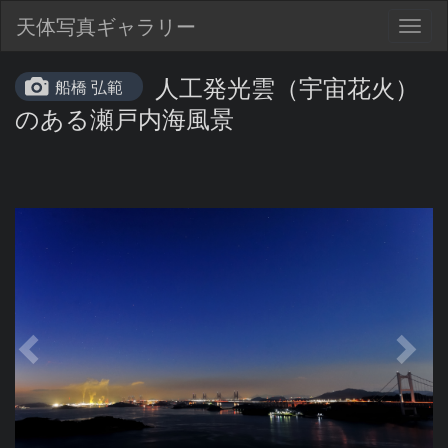
天体写真ギャラリー
Togg
navig
人工発光雲（宇宙花火）
船橋 弘範
のある瀬戸内海風景