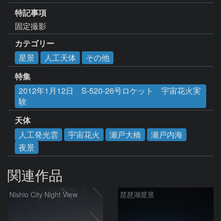
特記事項
固定撮影
カテゴリー
星景
人工天体
その他
特集
2012年1月12日 S-520-26号ロケット 宇宙花火実
験
天体
人工発光雲
宇宙花火
瀬戸大橋
瀬戸内海
夜景
関連作品
Nishio City Night View
琵琶湖星景