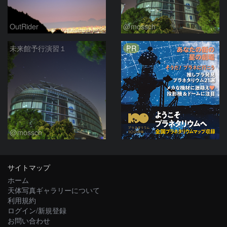
OutRider
@mossch
PR
未来館予行演習１
@mossch
サイトマップ
ホーム
天体写真ギャラリーについて
利用規約
ログイン/新規登録
お問い合わせ