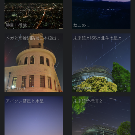
勝目 徹哉
ねこめし
ベガと高輪消防署二本榎出張所
未来館とISSと北斗七星と
@mossch
@mossch
アイソン彗星と水星
未来館予行演２