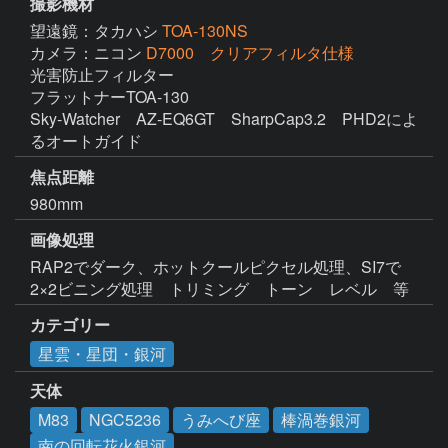
撮影機材
望遠鏡：タカハシ
TOA-130NS
カメラ：ニコン
D7000 クリアフィルタ仕様
光害防止フィルター

フラットナーTOA-130

Sky-Watcher　AZ-EQ6GT　SharpCap3.2　PHD2によ
るオートガイド
焦点距離
980mm
画像処理
RAP2でダーク、ホットクールピクセル処理、SI7で
2×2ビニング処理　トリミング　トーン　レベル　等
カテゴリー
星雲・星団・銀河
天体
M83
NGC5236
うみへび座
棒渦巻銀河
南の回転花火銀河