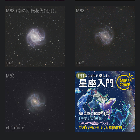
M83 (南の回転花火銀河）
M83
ｍ2
ｍ2
PR
M83
chi_muro