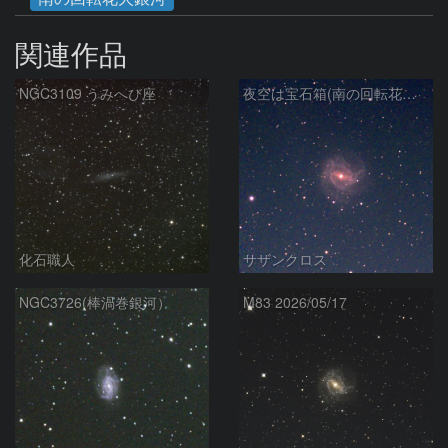
関連作品
NGC3109 うみへび座
夜空は宝石箱(南の回転花火銀河 M83) Seestar50
化石職人
サザンクロス
NGC3726(棒渦巻銀河）
M83 2026/05/17