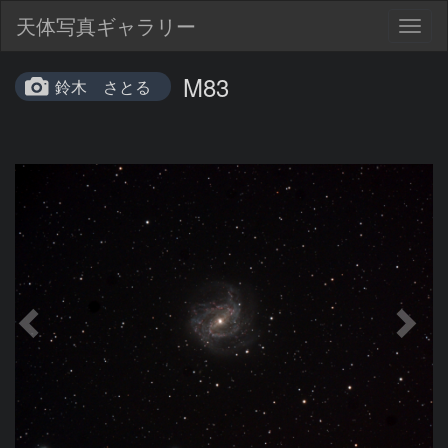
天体写真ギャラリー
Togg
navig
M83
鈴木 さとる