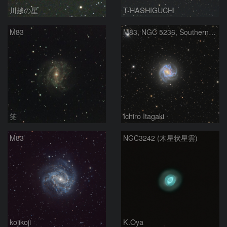
川越の星
T-HASHIGUCHI
M83
M83, NGC 5236, Southern Pinwheel
笑
Ichiro Itagaki
M83
NGC3242 (木星状星雲)
kojikoji
K.Oya