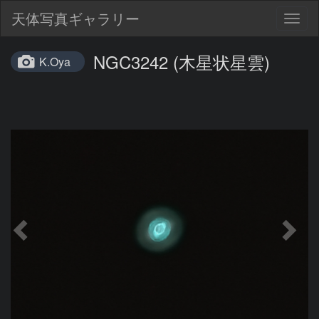
天体写真ギャラリー
Togg
navig
NGC3242 (木星状星雲)
K.Oya