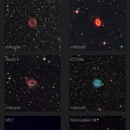
mikoyan
mikoyan
Abell79
IC1295
mikoyan
mikoyan
M57
Kohoutek4-55