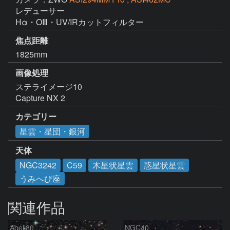
レデューサー

Hα・OⅢ・UV/IRカットフィルター
焦点距離
1825mm
画像処理
ステライメージ10

Capture NX 2
カテゴリー
星雲・星団・銀河
天体
NGC3242
C59
木星状星雲
惑星状星雲
うみへび座
関連作品
Abell80
NGC40