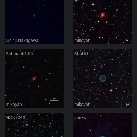
Shinji-Nakagawa
mikoyan
Kohoutek4-55
Abell51
mikoyan
mikoyan
NGC7048
Jones1