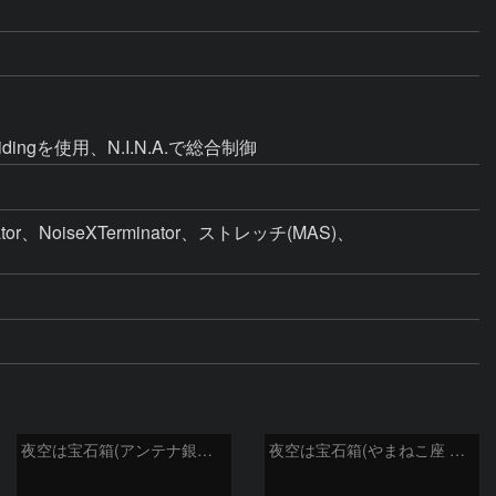
idingを使用、N.I.N.A.で総合制御
、NoiseXTerminator、ストレッチ(MAS)、
夜空は宝石箱(アンテナ銀河 NGC4038) Seestar50
夜空は宝石箱(やまねこ座 NGC2683) Seestar50