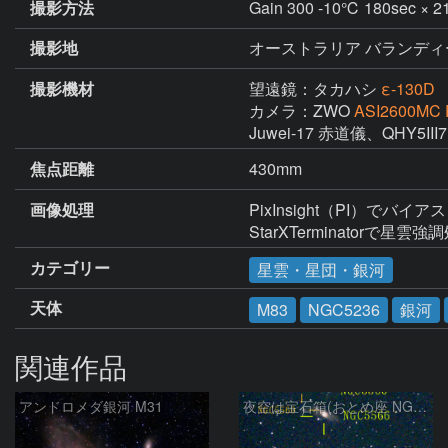
撮影方法
Gain 300 -10℃ 180sec ×
撮影地
オーストラリア バランディ
撮影機材
望遠鏡：タカハシ
ε-130D
カメラ：ZWO
ASI2600MC 
Juwei-17 赤道儀、QHY5I
焦点距離
430mm
画像処理
PixInsight（PI）でバイ
StarXTerminatorで星雲強
カテゴリー
星雲・星団・銀河
天体
M83
NGC5236
銀河
関連作品
アンドロメダ銀河 M31
夜空は宝石箱(おとめ座 NGC5566) Seestar50