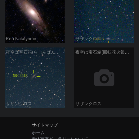
Ken.Nakayama
サザンクロス
夜空は宝石箱(らしんばん座 NGC2613) Seestar50
夜空は宝石箱(回転花火銀河 M101) Seestar50
サザンクロス
サザンクロス
サイトマップ
ホーム
天体写真ギャラリーについて