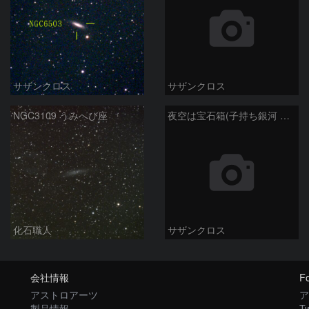
サザンクロス
サザンクロス
NGC3109 うみへび座
夜空は宝石箱(子持ち銀河 M51) Seestar50
化石職人
サザンクロス
会社情報
Fo
アストロアーツ
ア
製品情報
Tw