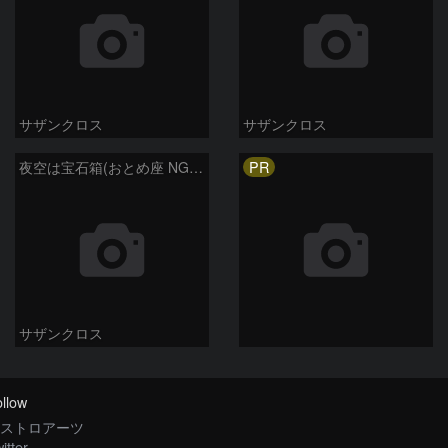
サザンクロス
サザンクロス
PR
夜空は宝石箱(おとめ座 NGC5746) Seestar50
サザンクロス
llow
ストロアーツ
itter