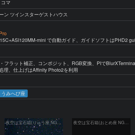
 21コマ
ーン ツインスターゲストハウス
Pro
II715C+ASI120MM-mini で自動ガイド、ガイドソフトはPHD2 gu
アス・フラット補正、コンポジット、RGB変換、PIでBlurXTerminator
調処理、仕上げはAffinity Photo2を利用
うみへび座
夜空は宝石箱(りゅう座 NGC6503) Seestar50
夜空は宝石箱(おとめ座 NGC5746) Seestar50