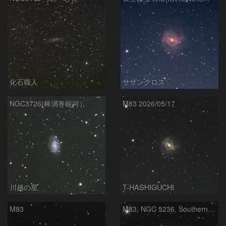
化石職人
サザンクロス
NGC3726(棒渦巻銀河）
M83 2026/05/17
川越の星
T-HASHIGUCHI
M83
M83, NGC 5236, Southern Pinwheel