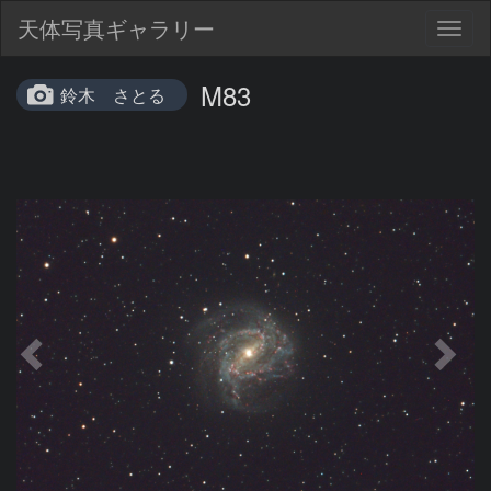
天体写真ギャラリー
Togg
navig
M83
鈴木 さとる