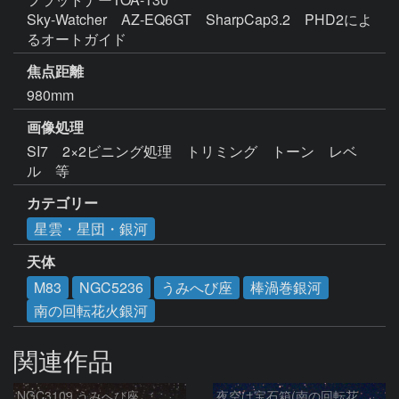
Sky-Watcher　AZ-EQ6GT　SharpCap3.2　PHD2によ
るオートガイド
焦点距離
980mm
画像処理
SI7　2×2ビニング処理　トリミング　トーン　レベ
ル　等
カテゴリー
星雲・星団・銀河
天体
M83
NGC5236
うみへび座
棒渦巻銀河
南の回転花火銀河
関連作品
NGC3109 うみへび座
夜空は宝石箱(南の回転花火銀河 M83) Seestar50