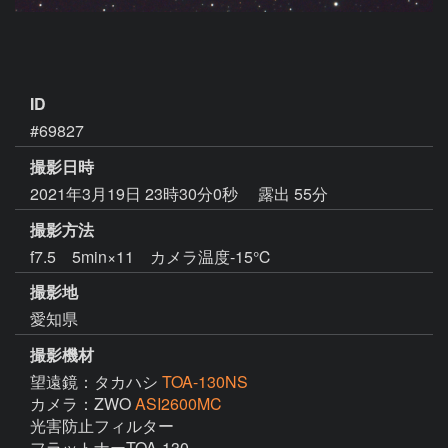
ID
#69827
撮影日時
2021年3月19日 23時30分0秒
露出 55分
撮影方法
f7.5 5min×11 カメラ温度-15℃
撮影地
愛知県
撮影機材
望遠鏡：タカハシ
TOA-130NS
カメラ：ZWO
ASI2600MC
光害防止フィルター

フラットナーTOA-130
