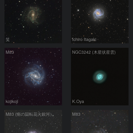
笑
Ichiro Itagaki
M83
NGC3242 (木星状星雲)
kojikoji
K.Oya
M83 (南の回転花火銀河）
M83