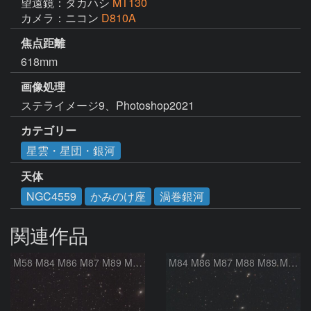
望遠鏡：タカハシ
MT130
カメラ：ニコン
D810A
焦点距離
618mm
画像処理
ステライメージ9、Photoshop2021
カテゴリー
星雲・星団・銀河
天体
NGC4559
かみのけ座
渦巻銀河
関連作品
M58 M84 M86 M87 M89 M90 マルカリアンの銀河鎖 おとめ座 かみのけ座
M84 M86 M87 M88 M89 M90 M91 マルカリアンの銀河鎖 おとめ座 かみのけ座