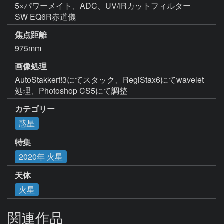
5×パワーメイト、ADC、UV/IRカットフィルター

SW EQ6R赤道儀
焦点距離
975mm
画像処理
AutoStakkert!3にてスタック、RegiStax6にてwavelet
処理、Photoshop CS5にて調整
カテゴリー
惑星
特集
2020年 火星
天体
火星
関連作品