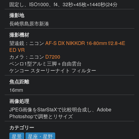
固定し、ISO1000、f4、32秒×45枚=1440秒(24分
撮影地
長崎県島原市新湊
撮影機材
望遠鏡：ニコン
AF-S DX NIKKOR 16-80mm f/2.8-4E
ED VR
カメラ：ニコン
D7200
ベンロ1型アルミ三脚＋自由雲台

ケンコー スターリーナイト フィルター
焦点距離
16mm
画像処理
JPEG画像をStarStaXで比較明合成し、Adobe 
Photoshopで調整とリサイズ
カテゴリー
星景
星座・星野