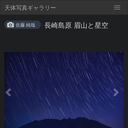
天体写真ギャラリー
Togg
navig
長崎島原 眉山と星空
佐藤 純哉