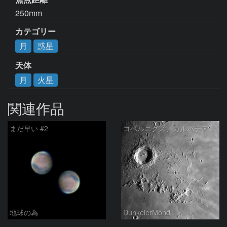
250mm
カテゴリー
月
惑星
天体
月
火星
関連作品
まだ早い #2
コペルニクス、カルパチア山脈付近
地球の為
DunkelerMond