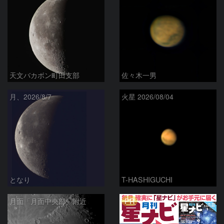
天文バカボン町田支部
佐々木一男
月、2026/8/7
火星 2026/08/04
となり
T-HASHIGUCHI
PR
月面「月面中央部」附近