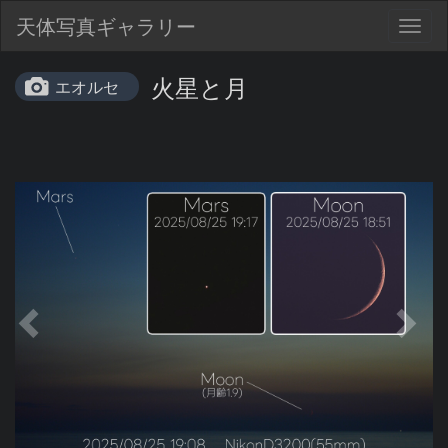
天体写真ギャラリー
Togg
navig
火星と月
エオルセ