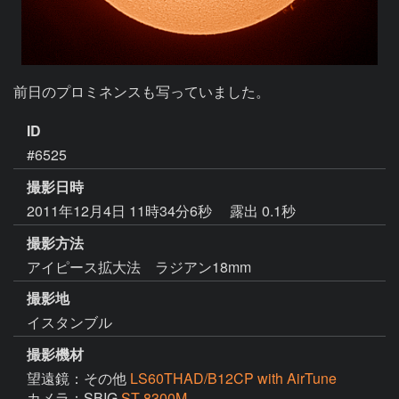
前日のプロミネンスも写っていました。
ID
#6525
撮影日時
2011年12月4日 11時34分6秒
露出 0.1秒
撮影方法
アイピース拡大法 ラジアン18mm
撮影地
イスタンブル
撮影機材
望遠鏡：その他
LS60THAD/B12CP with AirTune
カメラ：SBIG
ST-8300M