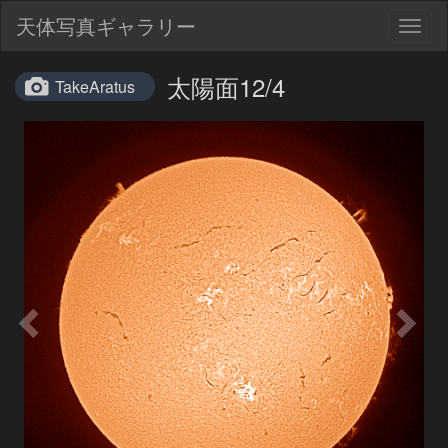
天体写真ギャラリー
Togg
navig
太陽面12/4
TakeAratus