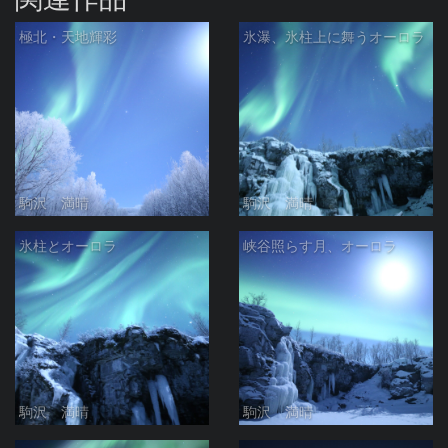
極北・天地輝彩
氷瀑、氷柱上に舞うオーロラ
駒沢 満晴
駒沢 満晴
氷柱とオーロラ
峡谷照らす月、オーロラ
駒沢 満晴
駒沢 満晴