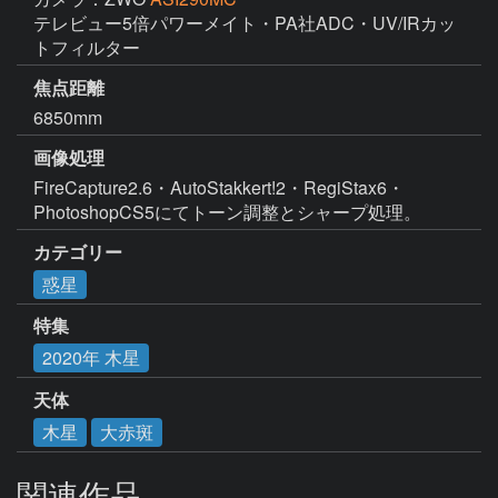
テレビュー5倍パワーメイト・PA社ADC・UV/IRカッ
トフィルター
焦点距離
6850mm
画像処理
FireCapture2.6・AutoStakkert!2・RegiStax6・
PhotoshopCS5にてトーン調整とシャープ処理。
カテゴリー
惑星
特集
2020年 木星
天体
木星
大赤斑
関連作品