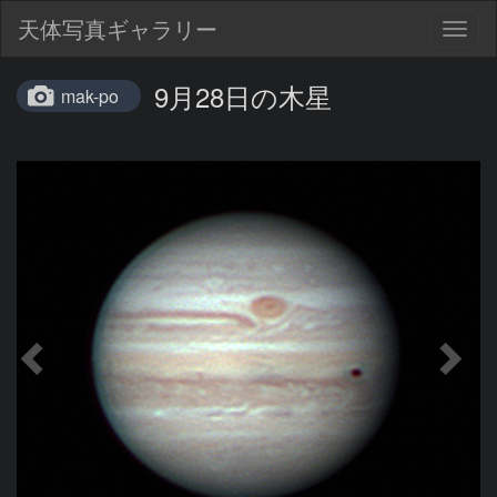
天体写真ギャラリー
Togg
navig
9月28日の木星
mak-po