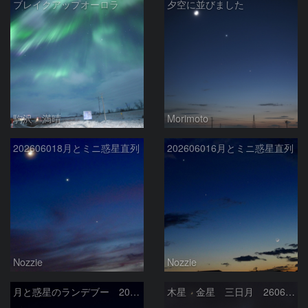
ブレイクアップオーロラ
夕空に並びました
駒沢 満晴
Morimoto
202606018月とミニ惑星直列
202606016月とミニ惑星直列
Nozzie
Nozzie
月と惑星のランデブー 2026/06/19
木星 金星 三日月 260618