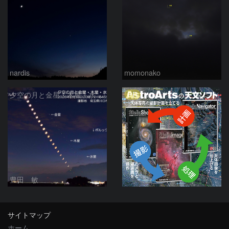
nardis
momonako
PR
夕空の月と金星・木星・水星の接近 2026/6/18
豊田 敏
サイトマップ
ホーム