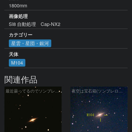
1800mm
画像処理
SI8 自動処理　Cap-NX2
カテゴリー
星雲・星団・銀河
天体
M104
関連作品
最近曇ってるのでソンブレロ銀河再編集
夜空は宝石箱(ソンブレロ銀河 M104) Seestar50