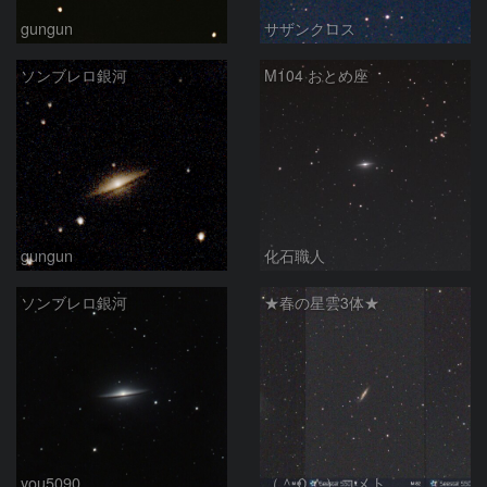
gungun
サザンクロス
ソンブレロ銀河
M104 おとめ座
gungun
化石職人
ソンブレロ銀河
★春の星雲3体★
you5090
（＾０＾）コメト