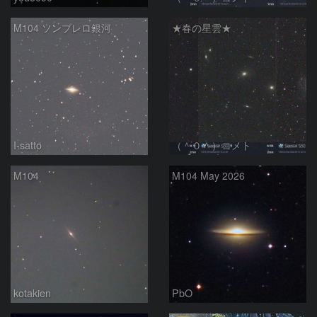
M104 ソンブレロ銀河
★春の星雲★
I-satto
（＾０＾）コメト
M104
M104 May 2026
kotakien
PbO