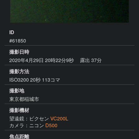
ID
#61850
撮影日時
2020年4月29日 20時22分9秒
露出 37分
撮影方法
ISO3200 20秒 113コマ
撮影地
東京都稲城市
撮影機材
望遠鏡：ビクセン
VC200L
カメラ：ニコン
D500
焦点距離