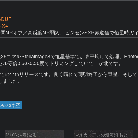
SDUF
s X4
長時間NRオフ／高感度NR弱め、ビクセンSXP赤道儀で恒星時ガ
6コマをStellaImage8で恒星基準で加算平均して処理、Phot
ル等倍0.56×0.56度でトリミングしていて上が北です。
けての11thリリースです。良く晴れて薄明終了から彗星、そ
しました。
かみのけ座
M106 渦巻銀河
マルカリアンの銀河鎖 おとめ座・ かみのけ座の銀河