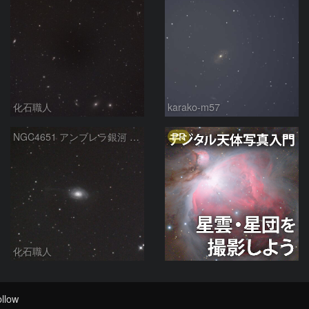
化石職人
karako-m57
PR
NGC4651 アンブレラ銀河 かみのけ座
化石職人
llow