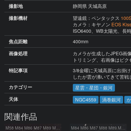
撮影地
静岡県 天城高原
撮影機材
望遠鏡：ペンタックス
100
カメラ：キヤノン
EOS Kis
ISO6400、WB太陽光、
焦点距離
400mm
画像処理
カメラが生成したJPEG画像2
トリミング、右画像はピクセ
特記事項
3/8金曜に天城高原に出掛
したが雲が沸いてきて苦戦
カテゴリー
星雲・星団・銀河
天体
NGC4559
渦巻銀河
関連作品
M58 M84 M86 M87 M89 M90 マルカリアンの銀河鎖 おとめ座 かみのけ座
M84 M86 M87 M88 M89 M90 M91 マルカリアンの銀河鎖 おとめ座 かみのけ座