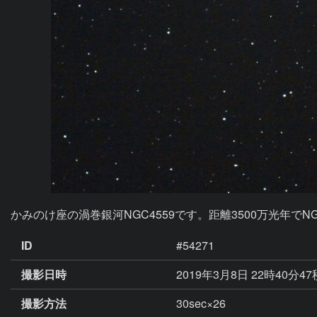
かみのけ座の渦巻銀河NGC4559です。距離3500万光年でNG
ID
#54271
撮影日時
2019年3月8日 22時40分4
撮影方法
30sec×26