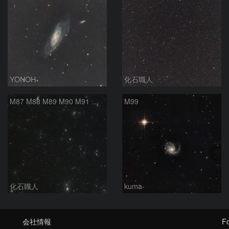
YONOH
化石職人
M87 M88 M89 M90 M91 マルカリアンの銀河鎖 おとめ座 かみのけ座
M99
化石職人
kuma-
会社情報
Fo