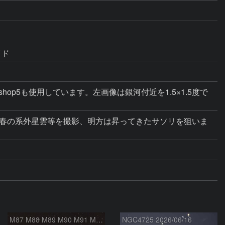
イド
oshop5も使用しています。左画像は銀河付近を1.5×1.5度で
して春の系外星雲等を撮影、明方は昇ってきたサソリを狙いま
M87 M88 M89 M90 M91 M100 マルカリアンの銀河鎖 おとめ座 かみのけ座
NGC4725 2026/06/16