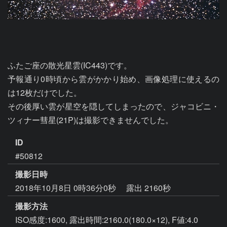
ふたご座の散光星雲(IC443)です。

予報通り0時頃から雲がかかり始め、画像処理に使えるの
は12枚だけでした。

その後厚い雲が星空を隠してしまったので、ジャコビニ・
ツィナー彗星(21P)は撮影できませんでした。
ID
#50812
撮影日時
2018年10月8日 0時36分0秒
露出 2160秒
撮影方法
ISO感度:1600, 露出時間:2160.0(180.0×12), F値:4.0