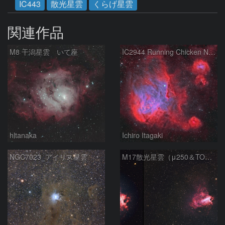
IC443
散光星雲
くらげ星雲
関連作品
M8 干潟星雲 いて座
IC2944 Running Chicken Nebula
hltanaka
Ichiro Itagaki
NGC7023_アイリス星雲
M17散光星雲（μ250＆TOA130）