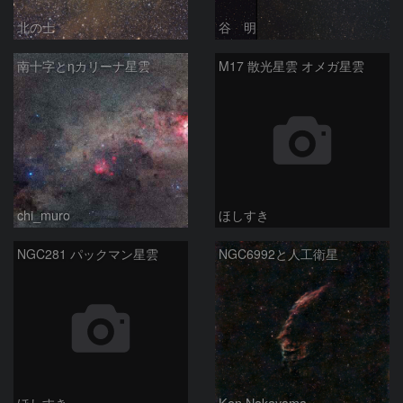
北の士
谷 明
南十字とηカリーナ星雲
M17 散光星雲 オメガ星雲
chi_muro
ほしすき
NGC281 パックマン星雲
NGC6992と人工衛星
ほしすき
Ken.Nakayama