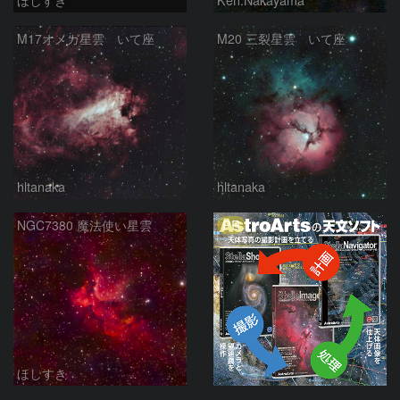
M17オメガ星雲 いて座
M20 三裂星雲 いて座
hltanaka
hltanaka
PR
NGC7380 魔法使い星雲
ほしすき