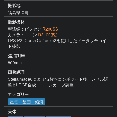
撮影地
福島県塙町
撮影機材
望遠鏡：ビクセン
R200SS
カメラ：ニコン
D3100(改)
LPS-P2, Coma Corrector3を使用したノータッチガイ
ド撮影
焦点距離
800mm
画像処理
StellaImage6により12枚をコンポジット後、レベル調
整とLRGB合成、トーンカーブ調整
カテゴリー
星雲・星団・銀河
天体