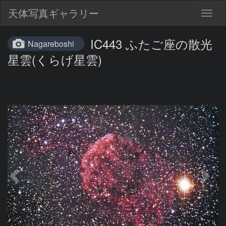
天体写真ギャラリー
Togg
navig
IC443 ふたご座の散光
Nagareboshi
星雲(くらげ星雲)