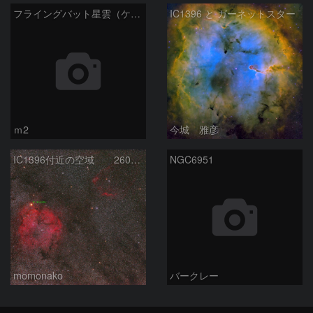
フライングバット星雲（ケフェウス座）
IC1396 と ガーネットスター
ｍ2
今城 雅彦
IC1396付近の空域 260720
NGC6951
momonako
バークレー