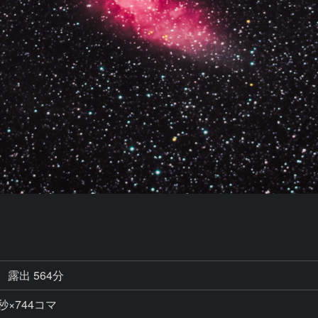
露出 564分
15秒×744コマ