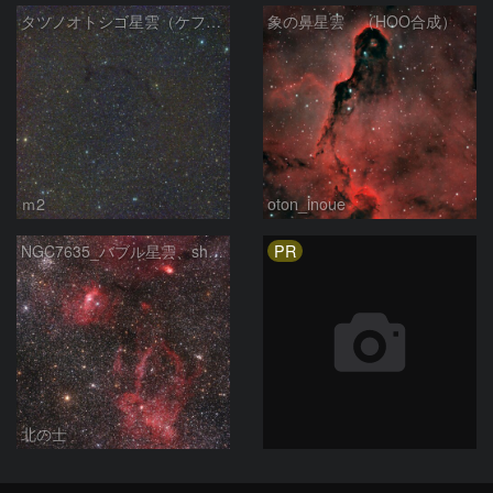
タツノオトシゴ星雲（ケフェウス座）
象の鼻星雲 （HOO合成）
ｍ2
oton_inoue
PR
NGC7635_バブル星雲、sh2-157_くわがた星雲
北の士