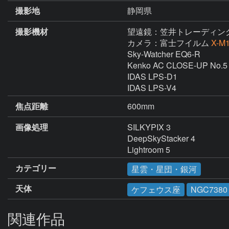
撮影地
静岡県
撮影機材
望遠鏡：笠井トレーディン
カメラ：富士フイルム
X-M
Sky-Watcher EQ6-R

Kenko AC CLOSE-UP No.5

IDAS LPS-D1

IDAS LPS-V4
焦点距離
600mm
画像処理
SILKYPIX 3

DeepSkyStacker 4

Lightroom 5
カテゴリー
星雲・星団・銀河
天体
ケフェウス座
NGC7380
関連作品