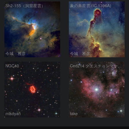
Sh2-155（洞窟星雲）
象の鼻星雲 (IC 1396A)
今城 雅彦
今城 雅彦
NGC40
Ced214 クエスチョンマーク星雲の“心臓部”
mikoyan
take