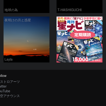
地球の為
T-HASHIGUCHI
PR
夜明けの月と惑星
Layla
llow
ストロアーツ
itter
ouTube
空アナウンス