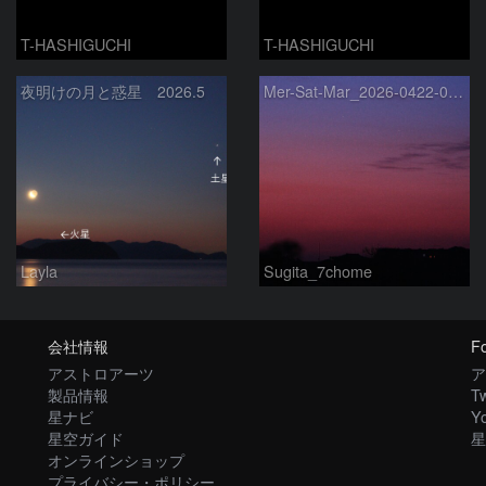
T-HASHIGUCHI
T-HASHIGUCHI
夜明けの月と惑星 2026.5
Mer-Sat-Mar_2026-0422-0430
Layla
Sugita_7chome
会社情報
Fo
アストロアーツ
ア
製品情報
Tw
星ナビ
Y
星空ガイド
星
オンラインショップ
プライバシー・ポリシー