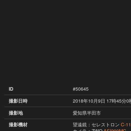
ID
#50645
撮影日時
2018年10月9日 17時45分0
撮影地
愛知県半田市
撮影機材
望遠鏡：セレストロン
C-11
カメラ：ZWO
ASI290MC