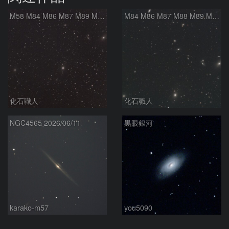
M58 M84 M86 M87 M89 M90 マルカリアンの銀河鎖 おとめ座 かみのけ座
M84 M86 M87 M88 M89 M90 M91 マルカリアンの銀河鎖 おとめ座 かみのけ座
化石職人
化石職人
NGC4565 2026/06/11
黒眼銀河
karako-m57
you5090