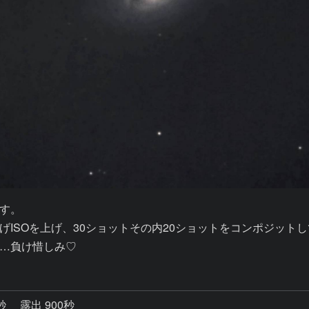
す。

ISOを上げ、30ショットその内20ショットをコンポジットし
…負け惜しみ♡
3秒
露出 900秒