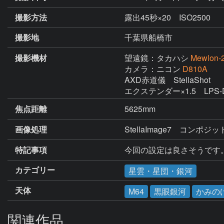
撮影方法
露出45秒×20 ISO2500
撮影地
千葉県船橋市
撮影機材
望遠鏡：タカハシ
Mewlon-
カメラ：ニコン
D810A
AXD赤道儀　StellaShot

エクステンダー×1.5　LPS
焦点距離
5625mm
画像処理
StellaImage7　コ
特記事項
今回の設定は良さそうです
カテゴリー
星雲・星団・銀河
天体
M64
黒眼銀河
かみの
関連作品