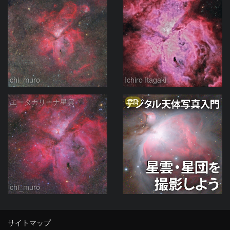
chi_muro
Ichiro Itagaki
PR
エータカリーナ星雲
chi_muro
サイトマップ