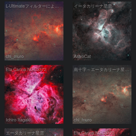
L-Ultimateフィルターによる南十字～エータカリーナ星雲付近
イータカリーナ星雲
chi_muro
AstroCat
Eta Carina NGC3372
南十字～エータカリーナ星雲付近
Ichiro Itagaki
chi_muro
エータカリーナ星雲
Eta Carina NGC3372