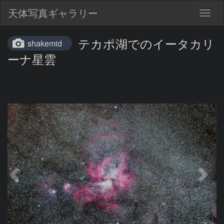
天体写真ギャラリー
Togg
navig
テカポ湖でのイータカリ
shakemid
ーナ星雲