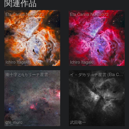
関連作品
Eta Carina NGC3372
Eta Carina NGC3372
Ichiro Itagaki
Ichiro Itagaki
南十字とηカリーナ星雲
イ－タカリ－ナ星雲 (Eta Carinae Nebula)
chi_muro
武田敬一