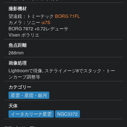
撮影機材
望遠鏡：トミーテック
BORG 71FL
カメラ：ソニー
α7S
BORG 7872 ×0.72レデューサ

Vixen ポラリエ
焦点距離
288mm
画像処理
Lightroomで現像, ステライメージ8でスタック・トー
ンカーブ調整等
カテゴリー
星雲・星団・銀河
天体
イータカリーナ星雲
NGC3372