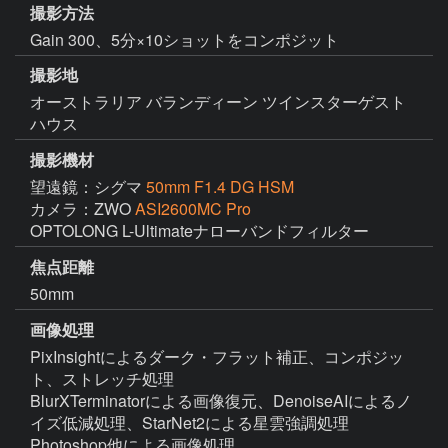
撮影方法
Gain 300、5分×10ショットをコンポジット
撮影地
オーストラリア バランディーン ツインスターゲスト
ハウス
撮影機材
望遠鏡：シグマ
50mm F1.4 DG HSM
カメラ：ZWO
ASI2600MC Pro
OPTOLONG L-Ultimateナローバンドフィルター
焦点距離
50mm
画像処理
PixInsightによるダーク・フラット補正、コンポジッ
ト、ストレッチ処理

BlurXTerminatorによる画像復元、DenoiseAIによるノ
イズ低減処理、StarNet2による星雲強調処理

Photoshop他による画像処理