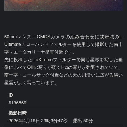
50mmレンズ＋CMOSカメラの組み合わせに狭帯域のL-
Ultimateナローバンドフィルターを使用して撮影した南十
字～エータカリーナ星雲付近です。

先に投稿したL-eXtremeフィルターで同じ星域を写した画
像に比べてOⅢの写りが弱くHαの写りが強調されていて、
南十字・コールサック付近などの天の川沿いに広がる淡い
星雲がよく写っています。
ID
#136869
撮影日時
2026年4月19日 23時3分47秒
露出 50分