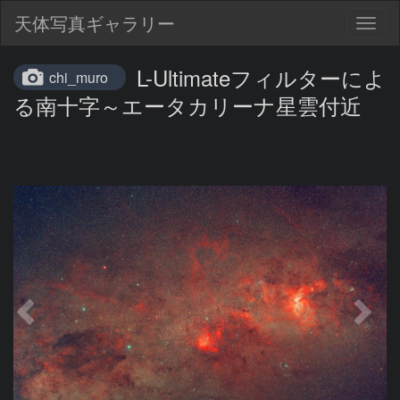
天体写真ギャラリー
Togg
navig
L-Ultimateフィルターによ
chi_muro
る南十字～エータカリーナ星雲付近