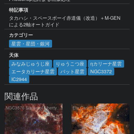
特記事項
タカハシ・スペースボーイ赤道儀（改造）＋M-GEN
による2軸オートガイド
カテゴリー
星雲・星団・銀河
天体
みなみじゅうじ座
りゅうこつ座
ηカリーナ星雲
エータカリーナ星雲
バット星雲
NGC3372
IC2944
関連作品
NGC3576 Statue of Liberty Nebula ＆ Gum37 Southern Tadpoles
Eta Carina NGC3372