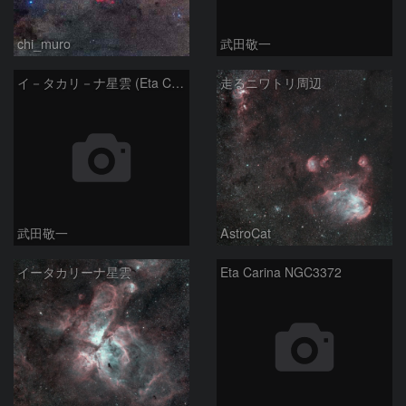
chi_muro
武田敬一
イ－タカリ－ナ星雲 (Eta Carinae Nebula)
走るニワトリ周辺
武田敬一
AstroCat
イータカリーナ星雲
Eta Carina NGC3372