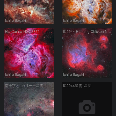
Ichiro Itagaki
Ichiro Itagaki
Eta Carina NGC3372
IC2944 Running Chicken Nebula
Ichiro Itagaki
Ichiro Itagaki
南十字とηカリーナ星雲
IC2944星雲+星団