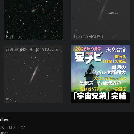
広住 元
山大(YAMADAI)
PR
超新星SN2026Kid in NGC5907
ｍ2
llow
ストロアーツ
itter