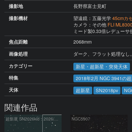
撮影地
長野県富士見町
撮影機材
望遠鏡：五藤光学
45cm
カメラ：その他
FLI ML830
ミード製0.33倍レデューサ使
焦点距離
2068mm
画像処理
ダーク、フラット処理なし。
カテゴリー
新星・超新星・突発天体
特集
2018年2月 NGC 3941の超
天体
超新星
SN2018pv
NG
関連作品
超新星 SN2026kid：2026/05/18
NGC5907