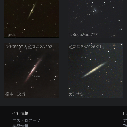
nardis
T.Sugawara777
NGC5907 & 超新星SN2026kid
超新星SN2026Kid
松本 次男
ガンヤン
会社情報
Fo
アストロアーツ
ア
製品情報
Tw