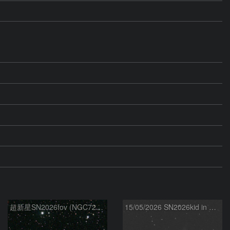
超新星SN2026fov (NGC7292) 5/17
15/05/2026 SN2026kid in NGC5907