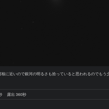
等。銀河核に近いので銀河の明るさも拾っていると思われるのでも
8秒
露出 360秒