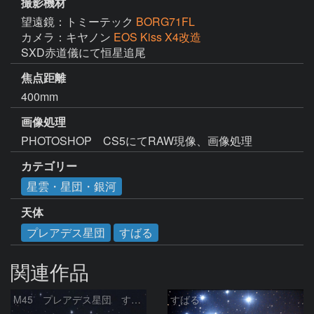
撮影機材
望遠鏡：トミーテック
BORG71FL
カメラ：キヤノン
EOS Kiss X4改造
SXD赤道儀にて恒星追尾
焦点距離
400mm
画像処理
PHOTOSHOP　CS5にてRAW現像、画像処理
カテゴリー
星雲・星団・銀河
天体
プレアデス星団
すばる
関連作品
M45 プレアデス星団 すばる
すばる