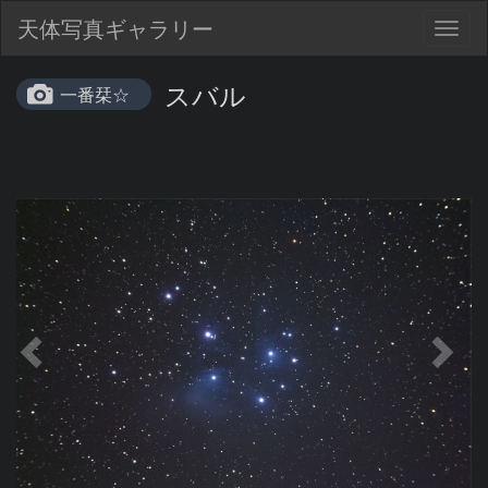
天体写真ギャラリー
Togg
navig
スバル
一番栞☆