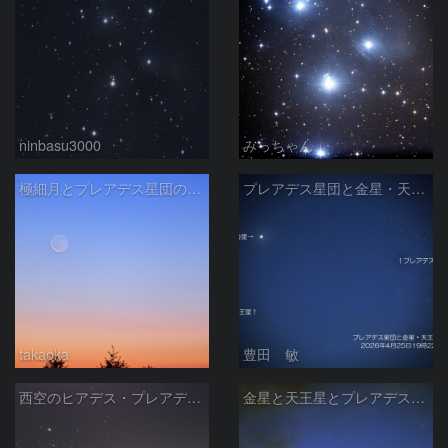
ninbasu3000
みっちゃん
極細月とプレアデス星団の接近
プレアデス星団と金星・天王星の接近 2026/4/25
takaoka
豊田 敏
西空のヒアデス・プレアデス星団と金星(-3.9等)・天王星(5.8等) (2026/04/21)
金星と天王星とプレアデス星団の接近