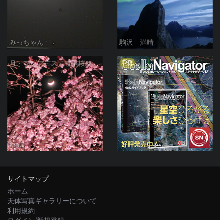
みっちゃん
駒沢 満晴
PR
月・プレアデス・枝垂桜＠横浜
tenQ
サイトマップ
ホーム
天体写真ギャラリーについて
利用規約
ログイン/新規登録