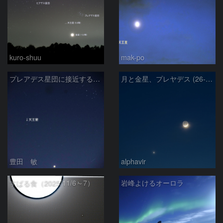
kuro-shuu
mak-po
プレアデス星団に接近する金星と天王星 2026/4/21
月と金星、プレヤデス (26-04-19)
豊田 敏
alphavir
すばる食（2025/11/6～7）
岩峰よけるオーロラ