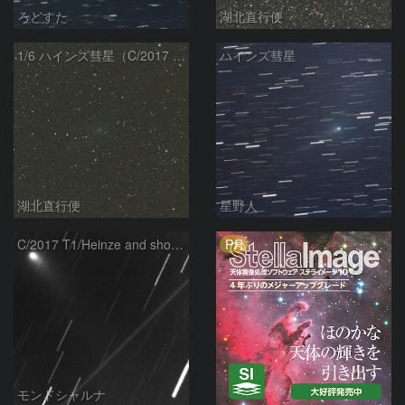
ろどすた
湖北直行便
1/6 ハインズ彗星（C/2017 T1）
ハインズ彗星
湖北直行便
星野人
PR
C/2017 T1/Heinze and shooting star
モンドシャルナ