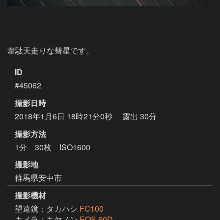
韋駄天走りな彗星です。
ID
#45062
撮影日時
2018年1月6日 18時21分0秒
露出 30分
撮影方法
1分 30枚 ISO1600
撮影地
群馬県安中市
撮影機材
望遠鏡：タカハシ
FC100
カメラ：キヤノン
EOS 60D