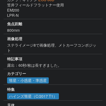
笠井フィールドフラットナー使用

EM200

LPR-N
焦点距離
800mm
画像処理
ステライメージ8で画像処理、メトカーフコンポジッ
ト
特記事項
露出：60秒/枚は長すぎました。
カテゴリー
彗星・小惑星・準惑星
特集
ハインズ彗星（C/2017 T1）
天体