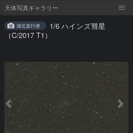
天体写真ギャラリー
Togg
navig
1/6 ハインズ彗星
湖北直行便
（C/2017 T1）