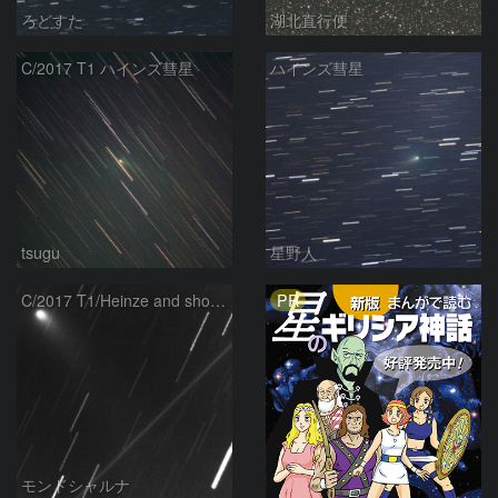
ろどすた
湖北直行便
C/2017 T1 ハインズ彗星
ハインズ彗星
tsugu
星野人
PR
C/2017 T1/Heinze and shooting star
モンドシャルナ