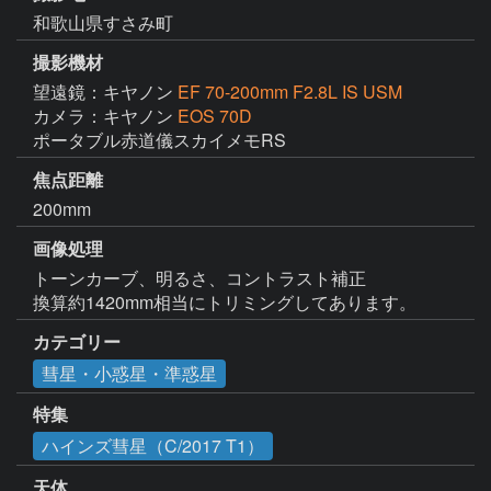
和歌山県すさみ町
撮影機材
望遠鏡：キヤノン
EF 70-200mm F2.8L IS USM
カメラ：キヤノン
EOS 70D
ポータブル赤道儀スカイメモRS
焦点距離
200mm
画像処理
トーンカーブ、明るさ、コントラスト補正

換算約1420mm相当にトリミングしてあります。
カテゴリー
彗星・小惑星・準惑星
特集
ハインズ彗星（C/2017 T1）
天体