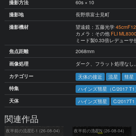
撮影方法
60s × 10
撮影地
長野県富士見町
撮影機材
望遠鏡：五藤光学
45cmF
カメラ：その他
FLI ML830
ミード製0.33倍レデューサ使
焦点距離
2068mm
画像処理
ダーク、フラット処理なし。
カテゴリー
天体の接近
流星
彗星
特集
ハインズ彗星（C/2017 T
天体
ハインズ彗星
C/2017T1
関連作品
夜半前の流星E-1 (26-08-04)
夜半前の流星N (26-08-04)