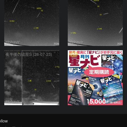
alphavir
alphavir
PR
夜半後の流星S (26-07-23)
alphavir
llow