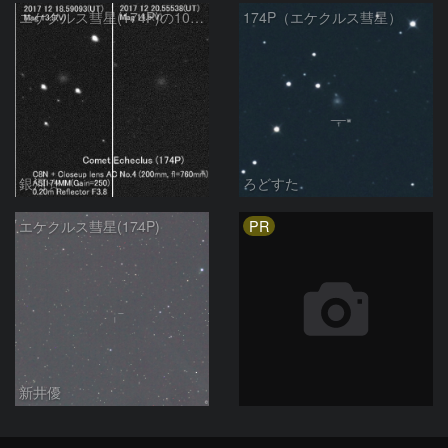
エケクルス彗星(174P)の10日間の変化
174P（エケクルス彗星）
銀河☆
ろどすた
PR
エケクルス彗星(174P)
新井優