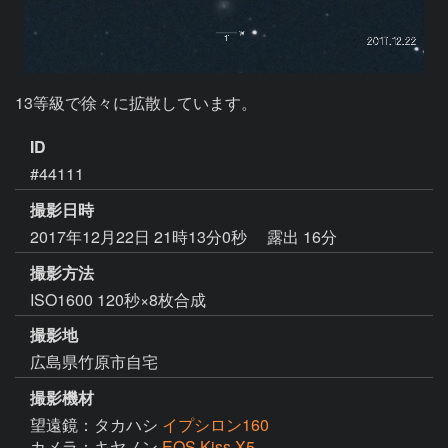
ID
#44111
撮影日時
2017年12月22日 21時13分0秒
露出 16分
撮影方法
ISO1600 120秒×8枚合成
撮影地
広島県竹原市自宅
撮影機材
望遠鏡：タカハシ
イプシロン160
カメラ：キヤノン
EOS Kiss X5