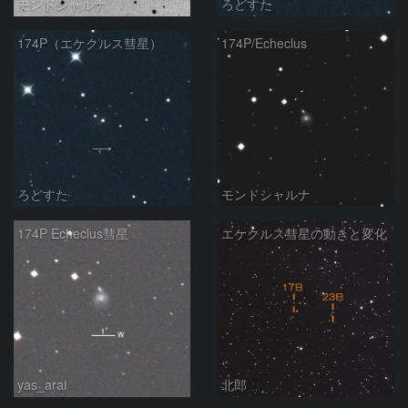
モンドシャルナ
ろどすた
174P（エケクルス彗星）
174P/Echeclus
ろどすた
モンドシャルナ
174P Echeclus彗星
エケクルス彗星の動きと変化
yas_arai
北郎