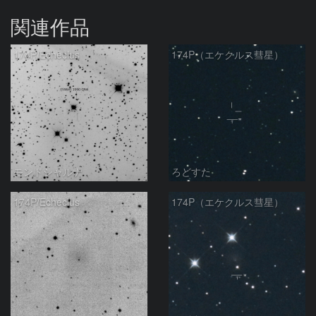
関連作品
174P/Echeclus
174P（エケクルス彗星）
モンドシャルナ
ろどすた
174P/Echeclus
174P（エケクルス彗星）