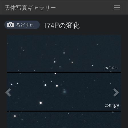
天体写真ギャラリー
Togg
navig
174Pの変化
ろどすた