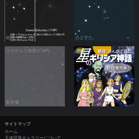
銀河☆
ろどすた
PR
エケクルス彗星(174P)
新井優
サイトマップ
ホーム
天体写真ギャラリーについて