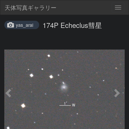
天体写真ギャラリー
Togg
navig
174P Echeclus彗星
yas_arai