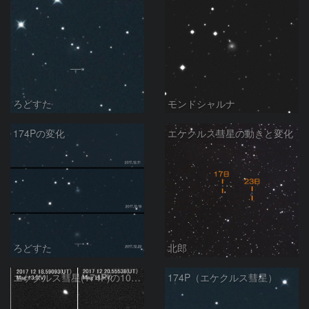
ろどすた
モンドシャルナ
174Pの変化
エケクルス彗星の動きと変化
ろどすた
北郎
エケクルス彗星(174P)の10日間の変化
174P（エケクルス彗星）