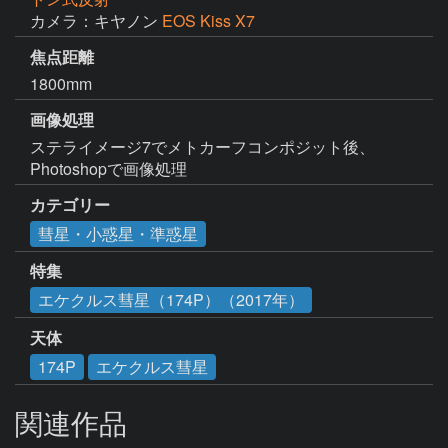
カメラ：キヤノン
EOS Kiss X7
焦点距離
1800mm
画像処理
ステライメージ7でメトカーフコンポジット後、
Photoshopで画像処理
カテゴリー
彗星・小惑星・準惑星
特集
エケクルス彗星（174P）（2017年）
天体
174P
エケクルス彗星
関連作品