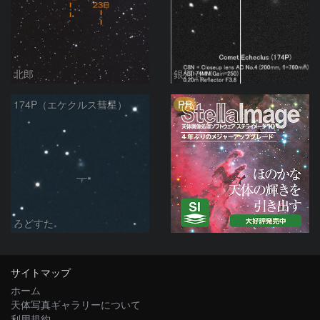
北郎
銀河☆
PR
174P（エケクルス彗星）
ろどすた
サイトマップ
ホーム
天体写真ギャラリーについて
利用規約