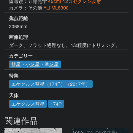
望遠鏡：五藤光学
45cmF12カセグレン反射
カメラ：その他
FLI ML8300
焦点距離
2068mm
画像処理
ダーク、フラット処理なし。1/2程度にトリミング。
カテゴリー
彗星・小惑星・準惑星
特集
エケクルス彗星（174P）（2017年）
天体
エケクルス彗星
174P
関連作品
174P/Echeclus
174P（エケクルス彗星）