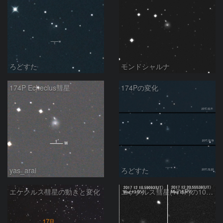
ろどすた
モンドシャルナ
174P Echeclus彗星
174Pの変化
yas_arai
ろどすた
エケクルス彗星の動きと変化
エケクルス彗星(174P)の10日間の変化