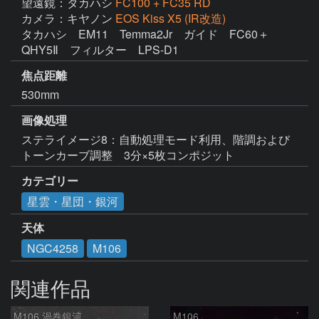
望遠鏡：タカハシ
FC100 + FC35 RD
カメラ：キヤノン
EOS Kiss X5 (IR改造)
タカハシ　EM11　Temma2Jr　ガイド　FC60＋
QHY5Ⅱ　フィルター　LPS-D1
焦点距離
530mm
画像処理
ステライメージ8：自動処理モード利用、階調および
トーンカーブ調整　3分×5枚コンポジット
カテゴリー
星雲・星団・銀河
天体
NGC4258
M106
関連作品
M106 渦巻銀河
M106