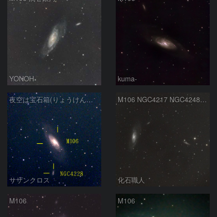
YONOH
kuma-
夜空は宝石箱(りょうけん座 M106) Seestar50
M106 NGC4217 NGC4248 りょうけん座
サザンクロス
化石職人
M106
M106