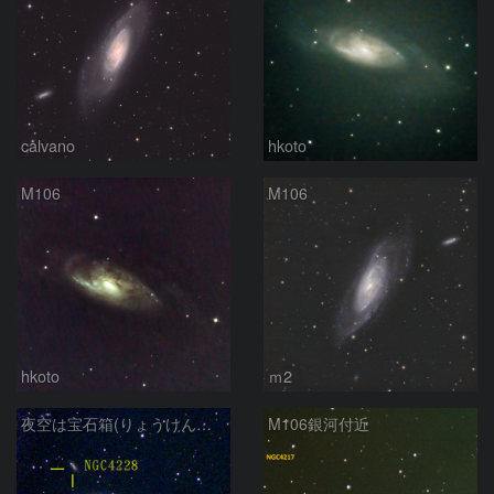
calvano
hkoto
M106
M106
hkoto
ｍ2
夜空は宝石箱(りょうけん座 M106) Seestar50
M106銀河付近