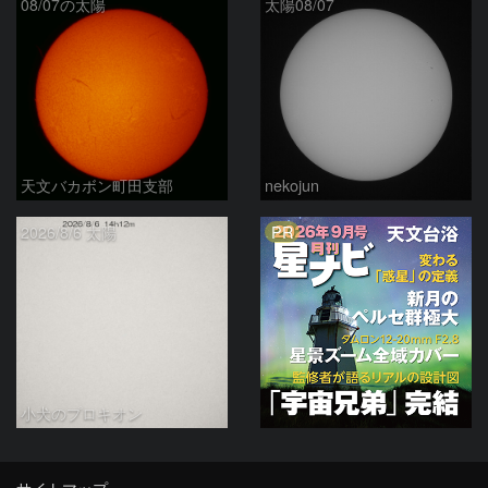
08/07の太陽
太陽08/07
天文バカボン町田支部
nekojun
PR
2026/8/6 太陽
小犬のプロキオン
サイトマップ