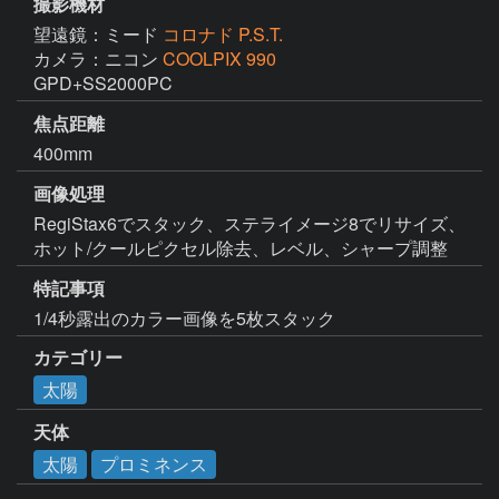
撮影機材
望遠鏡：ミード
コロナド P.S.T.
カメラ：ニコン
COOLPIX 990
GPD+SS2000PC
焦点距離
400mm
画像処理
RegiStax6でスタック、ステライメージ8でリサイズ、
ホット/クールピクセル除去、レベル、シャープ調整
特記事項
1/4秒露出のカラー画像を5枚スタック
カテゴリー
太陽
天体
太陽
プロミネンス