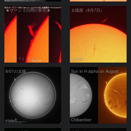
★サージ３日間の変化★
太陽面（8月7日）
（＾０＾）コメト
山田昇
8/07の太陽
Sun in H-alpha on August 7, 2026
ハム太
Chibamber