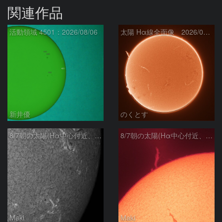
関連作品
活動領域 4501：2026/08/06
太陽 Hα線全面像 2026/08/07
新井優
のくとす
8/7朝の太陽(Hα中心付近、4498、4502付近)
8/7朝の太陽(Hα中心付近、プロミネンス)
Maki
Maki