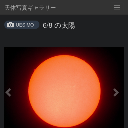
天体写真ギャラリー
Togg
navig
6/8 の太陽
UESIMO