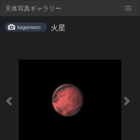
天体写真ギャラリー
Togg
navig
火星
kagemoon