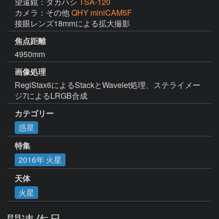
望遠鏡：タカハシ
TSA-120
カメラ：その他
QHY miniCAM5F
接眼レンズ18mmによる拡大撮影
焦点距離
4950mm
画像処理
RegiStax6によるStackとWavelet処理、ステライメー
ジ7によるLRGB合成
カテゴリー
惑星
特集
2016年 火星
天体
火星