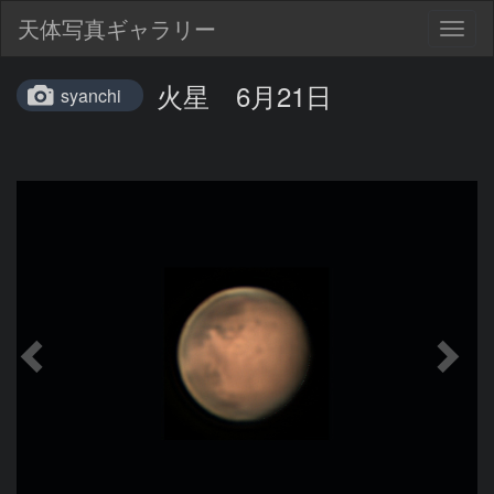
天体写真ギャラリー
Togg
navig
火星 6月21日
syanchi