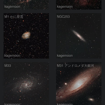
kagemoon
kagemoon
M1 かに星雲
NGC253
kagemoon
kagemoon
M33
M31 アンドロメダ大銀河
kagemoon
kagemoon