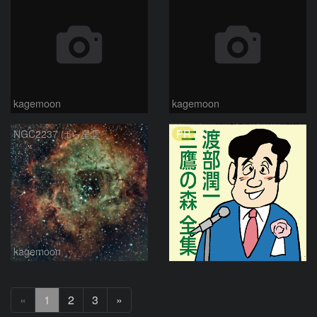
kagemoon
kagemoon
PR
NGC2237 ばら星雲
kagemoon
次
«
1
2
3
»
へ