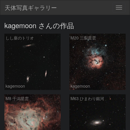
天体写真ギャラリー
Togg
navig
kagemoon さんの作品
しし座のトリオ
M20 三裂星雲
kagemoon
kagemoon
M8 干潟星雲
M63 ひまわり銀河