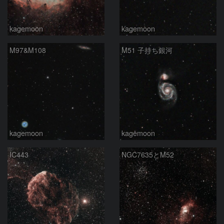
kagemoon
kagemoon
M97&M108
M51 子持ち銀河
kagemoon
kagemoon
IC443
NGC7635とM52