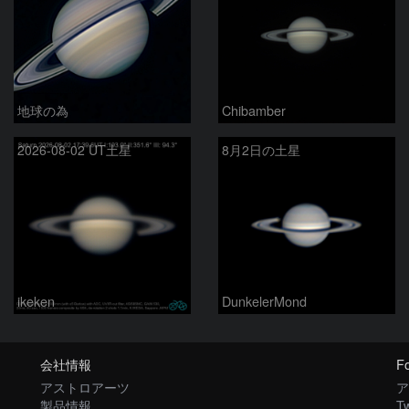
地球の為
Chibamber
2026-08-02 UT土星
8月2日の土星
ikeken
DunkelerMond
会社情報
Fo
アストロアーツ
ア
製品情報
Tw