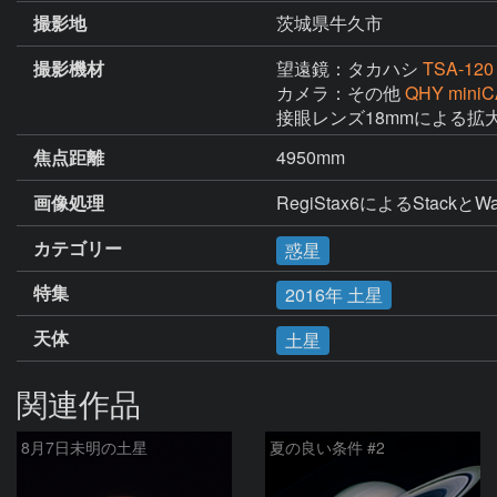
撮影地
茨城県牛久市
撮影機材
望遠鏡：タカハシ
TSA-120
カメラ：その他
QHY mini
接眼レンズ18mmによる拡
焦点距離
4950mm
画像処理
RegiStax6によるStac
カテゴリー
惑星
特集
2016年 土星
天体
土星
関連作品
8月7日未明の土星
夏の良い条件 #2