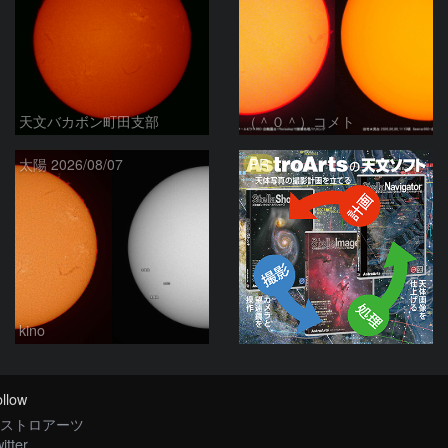
天文バカボン町田支部
（＾０＾）コメト
PR
太陽 2026/08/07
kino
llow
ストロアーツ
itter