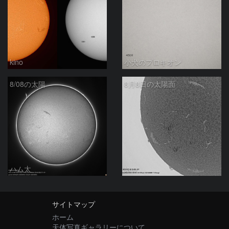
kino
小犬のプロキオン
8/08の太陽
8月8日の太陽面
ハム太
ta-o
サイトマップ
ホーム
天体写真ギャラリーについて