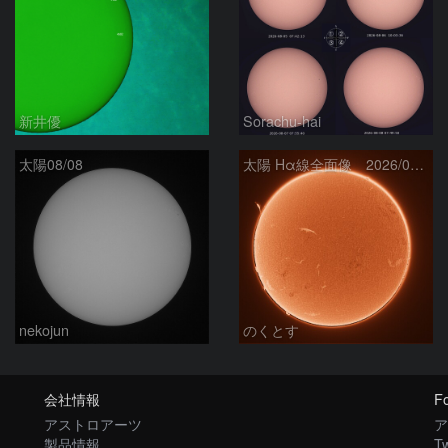
新井優
Sorachu-hai
太陽08/08
太陽 Hα線全面像 2026/08/08
nekojun
のくとす
会社情報
Fo
アストロアーツ
ア
製品情報
Tw