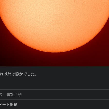
れ以外は静かでした。
8秒
露出 1秒
コリメート撮影