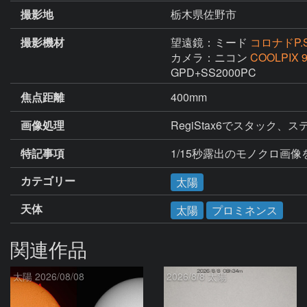
撮影地
栃木県佐野市
撮影機材
望遠鏡：ミード
コロナドP.S
カメラ：ニコン
COOLPIX 
GPD+SS2000PC
焦点距離
400mm
画像処理
RegiStax6でスタッ
特記事項
1/15秒露出のモノクロ画像
カテゴリー
太陽
天体
太陽
プロミネンス
関連作品
太陽 2026/08/08
2026/8/8 太陽