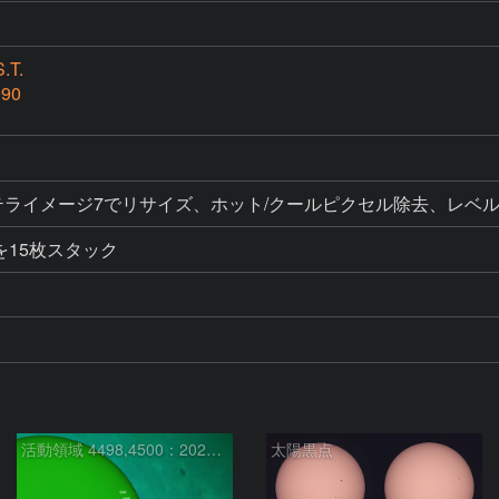
.T.
990
ク、ステライメージ7でリサイズ、ホット/クールピクセル除去、レ
を15枚スタック
活動領域 4498,4500：2026/08/08
太陽黒点