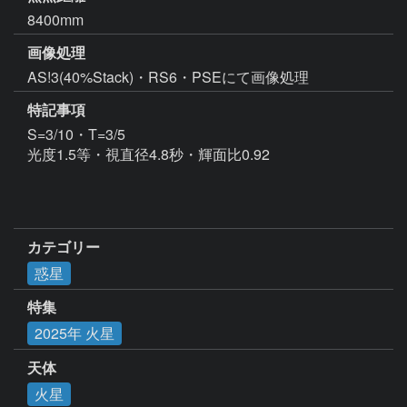
8400mm
画像処理
特記事項
S=3/10・T=3/5

光度1.5等・視直径4.8秒・輝面比0.92

カテゴリー
惑星
特集
2025年 火星
天体
火星