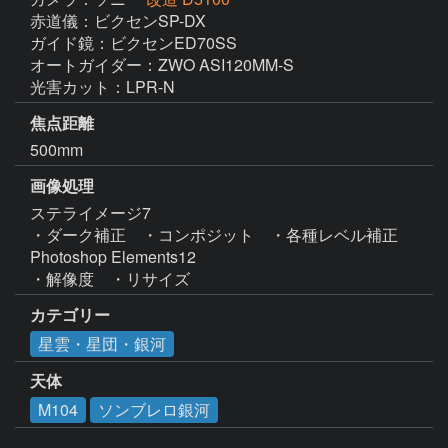
赤道儀：ビクセンSP-DX

ガイド鏡：ビクセンED70SS

オートガイダー：ZWO ASI120MM-S

光害カット：LPR-N
焦点距離
500mm
画像処理
ステライメージ7

・ダーク補正　・コンポジット　・各種レベル補正

Photoshop Elements12

・解像度　・リサイズ
カテゴリー
星雲・星団・銀河
天体
M104
ソンブレロ銀河