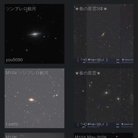
ソンブレロ銀河
★春の星雲3体★
you5090
（＾０＾）コメト
M104 ソンブレロ銀河
★春の星雲★
I-satto
（＾０＾）コメト
M104
M104 May 2026