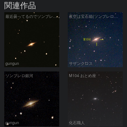
関連作品
最近曇ってるのでソンブレロ銀河再編集
夜空は宝石箱(ソンブレロ銀河 M104) Seestar50
gungun
サザンクロス
ソンブレロ銀河
M104 おとめ座
gungun
化石職人