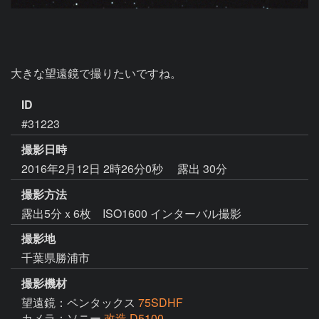
大きな望遠鏡で撮りたいですね。
ID
#31223
撮影日時
2016年2月12日 2時26分0秒
露出 30分
撮影方法
露出5分ｘ6枚 ISO1600 インターバル撮影
撮影地
千葉県勝浦市
撮影機材
望遠鏡：ペンタックス
75SDHF
カメラ：ソニー
改造 D5100