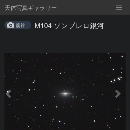
天体写真ギャラリー
Togg
navig
M104 ソンブレロ銀河
龍神