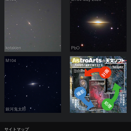
kotakien
PbO
PR
M104
銀河鬼太郎
サイトマップ