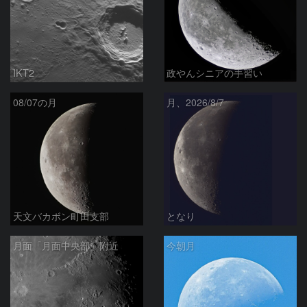
IKT2
政やんシニアの手習い
08/07の月
月、2026/8/7
天文バカボン町田支部
となり
月面「月面中央部」附近
今朝月