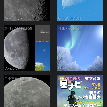
かあ
O.TAKAHASHI
「月」2026/08/05
極北・天地輝彩
Condor57
駒沢 満晴
PR
二十三日月(月齢21.4)