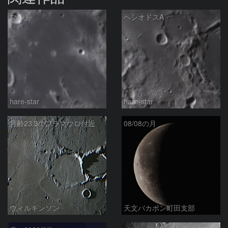
マルト
ヘシオドスA
hare-star
hare-star
月齢23.3のフラマウロ付近
08/08の月
ウィルキンソン
天文バカボン町田支部