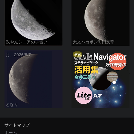
政やんシニアの手習い
天文バカボン町田支部
PR
月、2026/8/7
となり
サイトマップ
ホーム