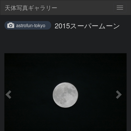
天体写真ギャラリー
Togg
navig
2015スーパームーン
astrofun-tokyo