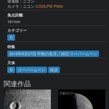
望遠鏡：ニコン
カメラ：ニコン
COOLPIX P600
焦点距離
161mm
カテゴリー
月
特集
2015年9月27日 中秋の名月／28日 スーパームーン
天体
月
スーパームーン
桂浜
関連作品
コペルニクス、カルパチア山脈付近
月齢23.3