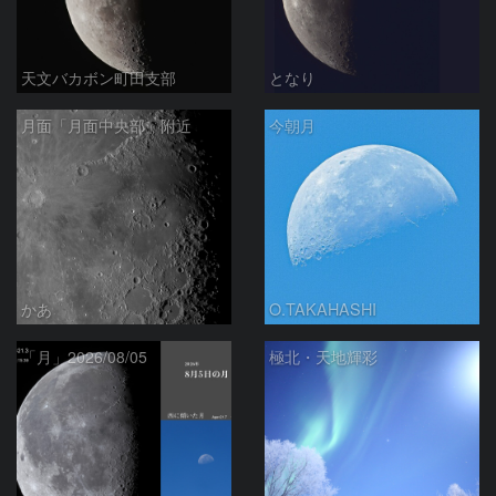
天文バカボン町田支部
となり
月面「月面中央部」附近
今朝月
かあ
O.TAKAHASHI
「月」2026/08/05
極北・天地輝彩