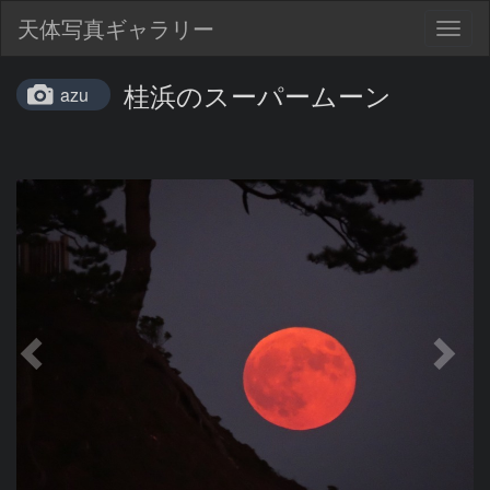
天体写真ギャラリー
Togg
navig
桂浜のスーパームーン
azu