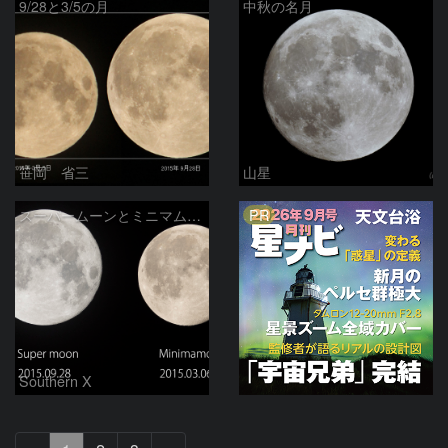
9/28と3/5の月
中秋の名月
笹岡 省三
山星
PR
スーパームーンとミニマムーン
Southern X