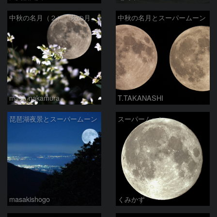
中秋の名月（２）「萩の月」
中秋の名月とスーパームーン
masa-nakamura
T.TAKANASHI
琵琶湖夜景とスーパームーン
スーパームーン
masakishogo
くみかず