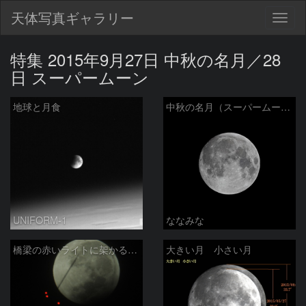
天体写真ギャラリー
Togg
navig
特集 2015年9月27日 中秋の名月／28
日 スーパームーン
地球と月食
中秋の名月（スーパームーンの一日前）
UNIFORM-1
ななみな
橋梁の赤いライトに架かる月食終盤の月
大きい月 小さい月