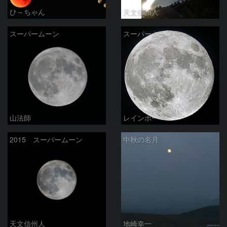
ひ～ちゃん
天文信州人
スーパームーン
スーパームーン
山法師
レインボー
2015 スーパームーン
中秋の名月
天文信州人
地崎幸一