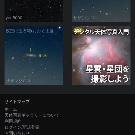
you5090
サザンクロス
PR
夜空は宝石箱(おおぐま座 M108) Seestar50
サザンクロス
サイトマップ
ホーム
天体写真ギャラリーについて
利用規約
ログイン/新規登録
お問い合わせ