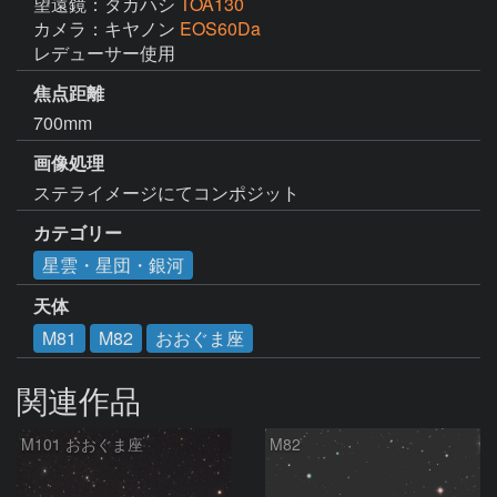
望遠鏡：タカハシ
TOA130
カメラ：キヤノン
EOS60Da
レデューサー使用
焦点距離
700mm
画像処理
ステライメージにてコンポジット
カテゴリー
星雲・星団・銀河
天体
M81
M82
おおぐま座
関連作品
M101 おおぐま座
M82