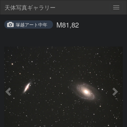
天体写真ギャラリー
Togg
navig
M81,82
塚越アート中年