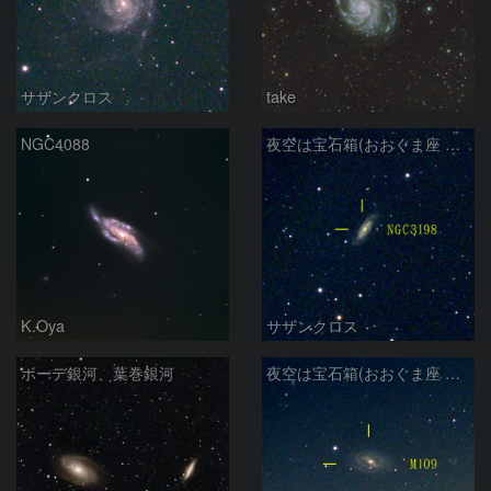
サザンクロス
take
NGC4088
夜空は宝石箱(おおぐま座 NGC3198) Seestar50
K.Oya
サザンクロス
ボーデ銀河、葉巻銀河
夜空は宝石箱(おおぐま座 M109) Seestar50