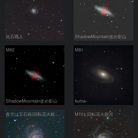
化石職人
ShadowMountain改め影山
M82
M81
ShadowMountain改め影山
kuma-
夜空は宝石箱(回転花火銀河 M101) Seestar50
M101 回転花火銀河