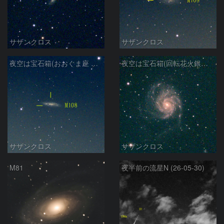
サザンクロス
サザンクロス
夜空は宝石箱(おおぐま座 M108) Seestar50
夜空は宝石箱(回転花火銀河 M101) Seestar50
サザンクロス
サザンクロス
M81
夜半前の流星N (26-05-30)