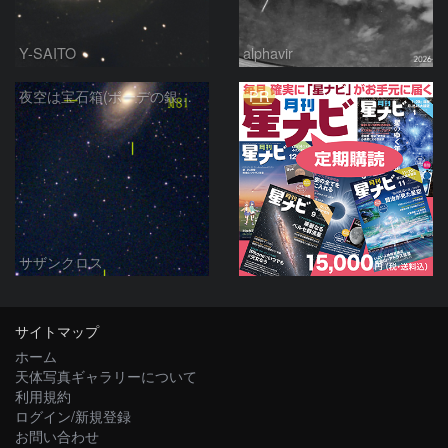
Y-SAITO
alphavir
PR
夜空は宝石箱(ボーデの銀河 M81) Seestar50
サザンクロス
サイトマップ
ホーム
天体写真ギャラリーについて
利用規約
ログイン/新規登録
お問い合わせ