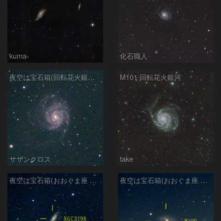
kuma-
化石職人
夜空は宝石箱(回転花火銀河 M101) Seestar50
M101 回転花火銀河
サザンクロス
take
夜空は宝石箱(おおぐま座 NGC3198) Seestar50
夜空は宝石箱(おおぐま座 M109) Seestar50