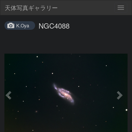
天体写真ギャラリー
Togg
navig
NGC4088
K.Oya