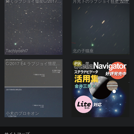
輝くラブジョイ彗星C/2017E4
月光下のラブジョイ彗星 2017E4 Lovejoy
Tachiyoshi7
北の子猫座
PR
C/2017 E4 ラブジョイ彗星の動き
小犬のプロキオン
サイトマップ