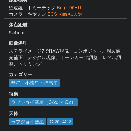
望遠鏡：トミーテック
Borg100ED
カメラ：キヤノン
EOS KissX3改造
焦点距離
544mm
画像処理
ステライメージ7でRAW現像、コンポジット、周辺減
光補正、デジタル現像、トーンカーブ調整、レベル調
整、トリミング
カテゴリー
彗星・小惑星・準惑星
特集
ラブジョイ彗星（C/2014 Q2）
天体
ラブジョイ彗星
C/2014Q2