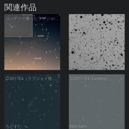
関連作品
コンデジで撮ったラブジョイ彗星（3）
C/2014 Q2/Lovejoy ?
ＫＦ
モンドシャルナ
C/2017E4（ラブジョイ彗星）
C/2017 E4 (Lovejoy)
ろどすた
kem.kem