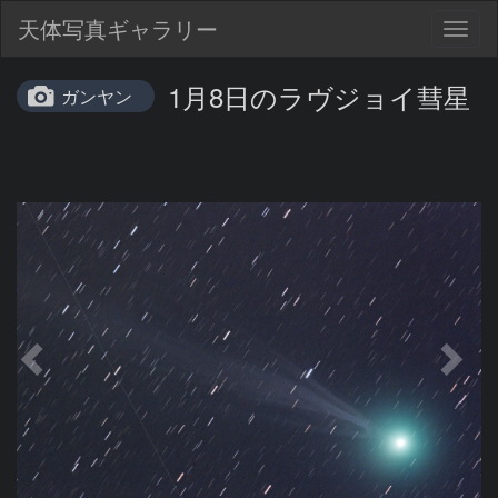
天体写真ギャラリー
Togg
navig
1月8日のラヴジョイ彗星
ガンヤン