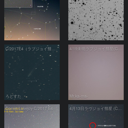
ＫＦ
モンドシャルナ
C/2017E4（ラブジョイ彗星）
4/19未明ラブジョイ彗星(C/2017E4)とM31
ろどすた
Mr.ka-ma-
Comet Lovejoy C/2017 E4
4月13日ラヴジョイ彗星 (C/2017 E4)