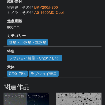
撮影機材
望遠鏡：その他
BKP200/F800
カメラ：その他
ASI1600MC-Cool
焦点距離
800mm
カテゴリー
彗星・小惑星・準惑星
特集
ラブジョイ彗星（C/2017 E4）
天体
C/2017E4
ラブジョイ彗星
関連作品
コンデジで撮ったラブジョイ彗星（3）
C/2014 Q2/Lovejoy ?