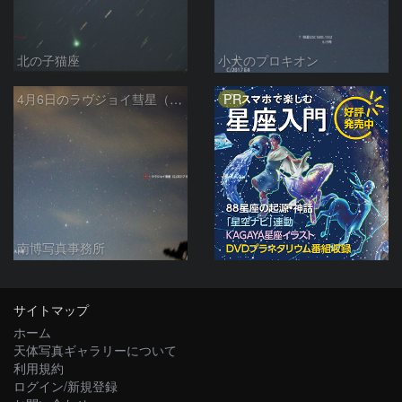
北の子猫座
小犬のプロキオン
PR
4月6日のラヴジョイ彗星（C/2017 E4）
南博写真事務所
サイトマップ
ホーム
天体写真ギャラリーについて
利用規約
ログイン/新規登録