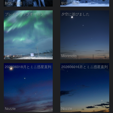
駒沢 満晴
駒沢 満晴
ブレイクアップオーロラ
夕空に並びました
駒沢 満晴
Morimoto
202606018月とミニ惑星直列
202606016月とミニ惑星直列
Nozzie
Nozzie