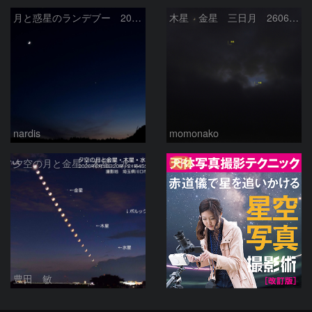
月と惑星のランデブー 2026/06/19
木星 金星 三日月 260618
nardis
momonako
PR
夕空の月と金星・木星・水星の接近 2026/6/18
豊田 敏