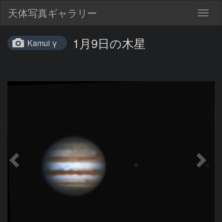
天体写真ギャラリー
Togg
navig
1月9日の木星
Kamui γ