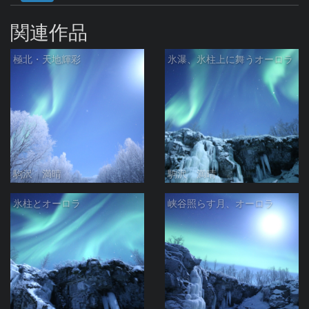
関連作品
極北・天地輝彩
氷瀑、氷柱上に舞うオーロラ
駒沢 満晴
駒沢 満晴
氷柱とオーロラ
峡谷照らす月、オーロラ