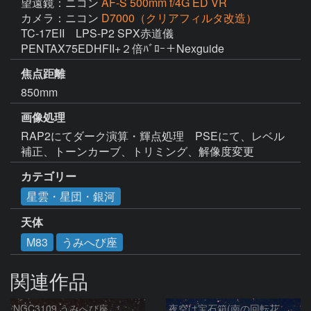
望遠鏡：ニコン
AF-S 500mm f/4G ED VR
カメラ：ニコン
D7000（クリアフィルタ改造）
TC-17EII　LPS-P2 SPX赤道儀　
PENTAX75EDHFII+２倍ﾊﾞﾛｰ＋Nexguide
焦点距離
850mm
画像処理
RAP2にてダーク演算・輝点処理　PSEにて、レベル
補正、トーンカーブ、トリミング、解像度変更
カテゴリー
星雲・星団・銀河
天体
M83
うみへび座
関連作品
NGC3109 うみへび座
夜空は宝石箱(南の回転花火銀河 M83) Seestar50