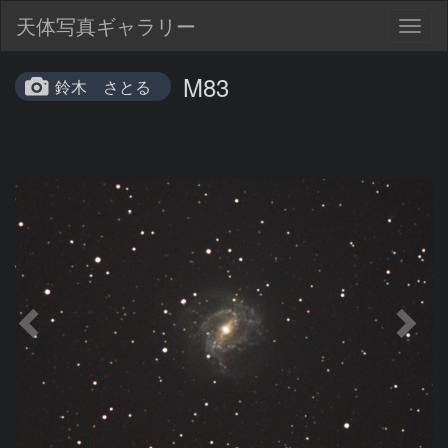
天体写真ギャラリー
Togg
navig
M83
鈴木 さとる