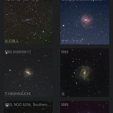
化石職人
サザンクロス
M83 2026/05/17
M83
T-HASHIGUCHI
笑
M83, NGC 5236, Southern Pinwheel
M83