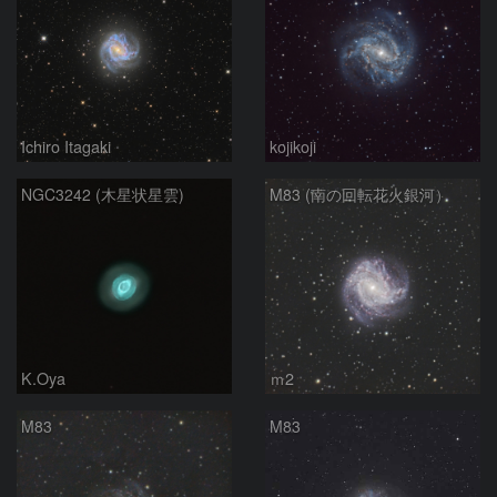
Ichiro Itagaki
kojikoji
NGC3242 (木星状星雲)
M83 (南の回転花火銀河）
K.Oya
ｍ2
M83
M83